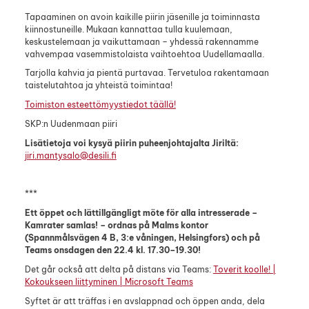
Tapaaminen on avoin kaikille piirin jäsenille ja toiminnasta
kiinnostuneille. Mukaan kannattaa tulla kuulemaan,
keskustelemaan ja vaikuttamaan – yhdessä rakennamme
vahvempaa vasemmistolaista vaihtoehtoa Uudellamaalla.
Tarjolla kahvia ja pientä purtavaa. Tervetuloa rakentamaan
taistelutahtoa ja yhteistä toimintaa!
Toimiston esteettömyystiedot täällä!
SKP:n Uudenmaan piiri
Lisätietoja voi kysyä piirin puheenjohtajalta Jiriltä:
jiri.mantysalo@desili.fi
***
Ett öppet och lättillgängligt möte för alla intresserade –
Kamrater samlas! – ordnas på Malms kontor
(Spannmålsvägen 4 B, 3:e våningen, Helsingfors) och på
Teams onsdagen den 22.4 kl. 17.30–19.30!
Det går också att delta på distans via Teams:
Toverit koolle! |
Kokoukseen liittyminen | Microsoft Teams
Syftet är att träffas i en avslappnad och öppen anda, dela