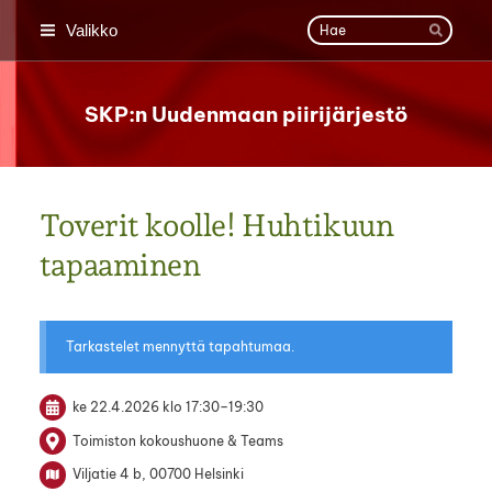
Siirry
Haku
Valikko
sivun
Hae
sisältöön
SKP:n Uudenmaan piirijärjestö
Toverit koolle! Huhtikuun
tapaaminen
Tarkastelet mennyttä tapahtumaa.
ke 22.4.2026
klo 17:30
–
19:30
Toimiston kokoushuone & Teams
Viljatie 4 b, 00700 Helsinki