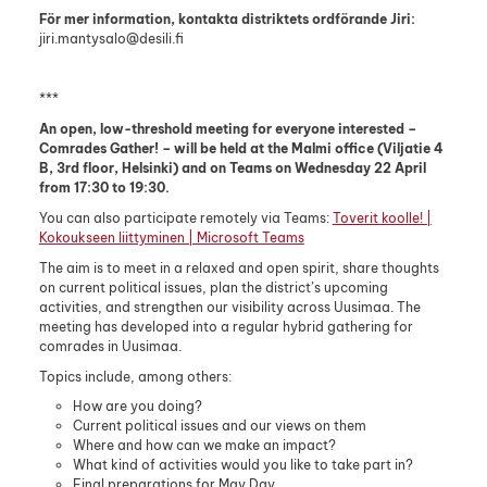
För mer information, kontakta distriktets ordförande Jiri:
jiri.mantysalo@desili.fi
***
An open, low-threshold meeting for everyone interested –
Comrades Gather! – will be held at the Malmi office (Viljatie 4
B, 3rd floor, Helsinki) and on Teams on Wednesday 22 April
from 17:30 to 19:30.
You can also participate remotely via Teams:
Toverit koolle! |
Kokoukseen liittyminen | Microsoft Teams
The aim is to meet in a relaxed and open spirit, share thoughts
on current political issues, plan the district’s upcoming
activities, and strengthen our visibility across Uusimaa. The
meeting has developed into a regular hybrid gathering for
comrades in Uusimaa.
Topics include, among others:
How are you doing?
Current political issues and our views on them
Where and how can we make an impact?
What kind of activities would you like to take part in?
Final preparations for May Day