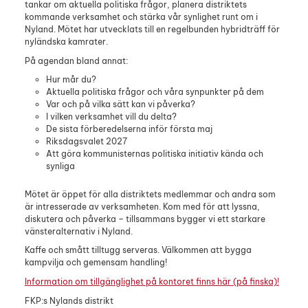
tankar om aktuella politiska frågor, planera distriktets
kommande verksamhet och stärka vår synlighet runt om i
Nyland. Mötet har utvecklats till en regelbunden hybridträff för
nyländska kamrater.
På agendan bland annat:
Hur mår du?
Aktuella politiska frågor och våra synpunkter på dem
Var och på vilka sätt kan vi påverka?
I vilken verksamhet vill du delta?
De sista förberedelserna inför första maj
Riksdagsvalet 2027
Att göra kommunisternas politiska initiativ kända och
synliga
Mötet är öppet för alla distriktets medlemmar och andra som
är intresserade av verksamheten. Kom med för att lyssna,
diskutera och påverka – tillsammans bygger vi ett starkare
vänsteralternativ i Nyland.
Kaffe och smått tilltugg serveras. Välkommen att bygga
kampvilja och gemensam handling!
Information om tillgänglighet på kontoret finns här (på finska)!
FKP:s Nylands distrikt