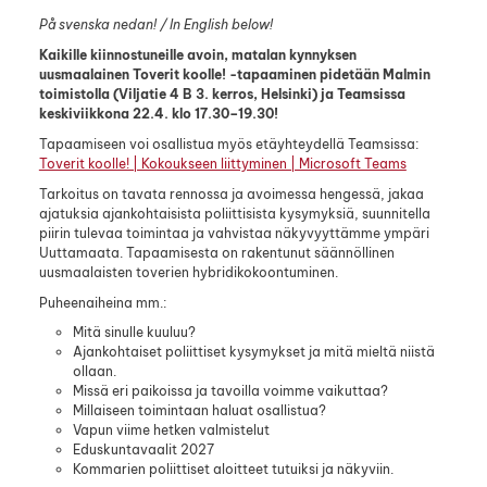
På svenska nedan! / In English below!
Kaikille kiinnostuneille avoin, matalan kynnyksen
uusmaalainen Toverit koolle! -tapaaminen pidetään Malmin
toimistolla (Viljatie 4 B 3. kerros, Helsinki) ja Teamsissa
keskiviikkona 22.4. klo 17.30–19.30!
Tapaamiseen voi osallistua myös etäyhteydellä Teamsissa:
Toverit koolle! | Kokoukseen liittyminen | Microsoft Teams
Tarkoitus on tavata rennossa ja avoimessa hengessä, jakaa
ajatuksia ajankohtaisista poliittisista kysymyksiä, suunnitella
piirin tulevaa toimintaa ja vahvistaa näkyvyyttämme ympäri
Uuttamaata. Tapaamisesta on rakentunut säännöllinen
uusmaalaisten toverien hybridikokoontuminen.
Puheenaiheina mm.:
Mitä sinulle kuuluu?
Ajankohtaiset poliittiset kysymykset ja mitä mieltä niistä
ollaan.
Missä eri paikoissa ja tavoilla voimme vaikuttaa?
Millaiseen toimintaan haluat osallistua?
Vapun viime hetken valmistelut
Eduskuntavaalit 2027
Kommarien poliittiset aloitteet tutuiksi ja näkyviin.