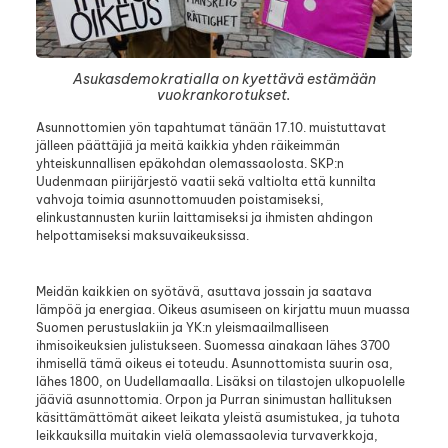
Asukasdemokratialla on kyettävä estämään
vuokrankorotukset.
Asunnottomien yön tapahtumat tänään 17.10. muistuttavat
jälleen päättäjiä ja meitä kaikkia yhden räikeimmän
yhteiskunnallisen epäkohdan olemassaolosta. SKP:n
Uudenmaan piirijärjestö vaatii sekä valtiolta että kunnilta
vahvoja toimia asunnottomuuden poistamiseksi,
elinkustannusten kuriin laittamiseksi ja ihmisten ahdingon
helpottamiseksi maksuvaikeuksissa.
Meidän kaikkien on syötävä, asuttava jossain ja saatava
lämpöä ja energiaa. Oikeus asumiseen on kirjattu muun muassa
Suomen perustuslakiin ja YK:n yleismaailmalliseen
ihmisoikeuksien julistukseen. Suomessa ainakaan lähes 3700
ihmisellä tämä oikeus ei toteudu. Asunnottomista suurin osa,
lähes 1800, on Uudellamaalla. Lisäksi on tilastojen ulkopuolelle
jääviä asunnottomia. Orpon ja Purran sinimustan hallituksen
käsittämättömät aikeet leikata yleistä asumistukea, ja tuhota
leikkauksilla muitakin vielä olemassaolevia turvaverkkoja,