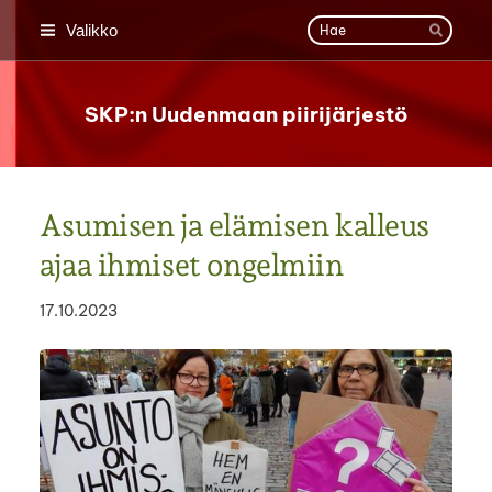
Siirry
Haku
Valikko
sivun
Hae
sisältöön
SKP:n Uudenmaan piirijärjestö
Asumisen ja elämisen kalleus
ajaa ihmiset ongelmiin
17.10.2023