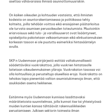
asettaa vähävaraisia ihmisiä asunnottomuusriskiin.
On kaiken oikeuden ja kohtuuden vastaista, että ihmisten
kodeista on asuntorakentamisessa ja politiikassa tehty
kohteita, joilla tehdään voittoa eikä ensisijainen päätarkoitus
ole turvata asumisen perusoikeuden toteutumista. Muutoinkin
eriarvoisuus sekä tulo- ja varallisuuserot ovat lisääntyneet,
opiskelijoita pakotetaan velkaantumaan eikä elinkustannuksien
korkeaan tasoon ei ole puututtu esimerkiksi hintasääntelyn
avulla.
SKP:n Uudenmaan piirijärjestö esittää valtakunnallisesti
säädettäväksi vuokrakattoa, jolla vuokrien hintatasolle
laitetaan oikeudenmukainen yläraja. Vuokrakaton tasossa voi
olla kohtuullisia ja perusteltuja alueellisia eroja. Vuokrakatto on
tehokas tapa pienentää valtion asumistukimenoja ilman, että
asukkaiden asema heikkenee.
Esitämme myös Uudenmaan kunnissa laadittavaksi
määrätietoista suunnitelmaa, jolla kunnat itse tai yhteistyössä
muiden kuntien kanssa tähtäävät rakennusliikkeiden
perustamiseen. Julkisen sektorin toimesta ilman