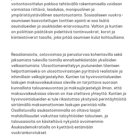
voitontavoittelun pakkoa tehtävällä rakentamisella voidaan
varmistaa riittävä, laadukas, monipuolinen ja
ympäristöystävällinen asuntotuotanto. Sosiaaliseen vuokra-
asumiseen kaavoitettujen tonttien sijainti ei saa lisätä
asuinalueiden ja asukkaiden eriarvoisuutta. Valtion ja kuntien
on poliittisin päätöksin pidettävä tontinvuokrat, korot ja
kiinteistöverot tasolla, joka pitää asumisen kulut kohtuullisina.
Reaaliansioita, ostovoimaa ja perusturvaa kohentavilla sekä
jaksamista tukevilla toimilla ennaltaehkäistään yksilöiden
velkaantumista. Ulosottomenettelyyn joutuneiden tilanteen
helpottamiseksi on ulosottovirastojen pyrittävä realistisiin ja
inhimillisiin velkajärjestelyihin. Kuntien tai hyvinvointialueiden
laskujen maksuvaikeuksissa oleville on tarjottava suoraan
kunnallista talousneuvontaa ja maksujärjestelyjä ilman, että
maksuvaikeuksissa olevan on itse otettava yhteyttä. Kuntien ja
hyvinvointialueiden ei tule rikastuttaa yksityisiä perintäyhtiöitä
siirtämällä maksamattomien laskujen perintää niille.
Osallistuvalla asukastoiminnalla on oltava laajat
mahdollisuudet vaikuttaa taloyhtiöiden talouteen, ja
talousasioita on käsiteltävä nykyistä avoimemmin.
Asukasdemokratialla on kyettävä estämään
vuokrankorotukset.