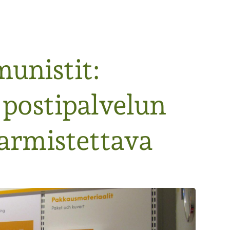
unistit:
postipalvelun
varmistettava