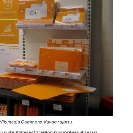
/ Wikimedia Commons. Kuvaa rajattu.
en sulkeutumisesta Sellon kauppakeskuksessa,