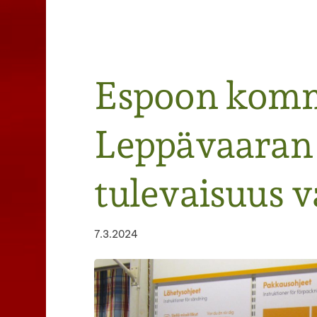
Haku
Espoon komm
e
Leppävaaran 
tulevaisuus 
7.3.2024