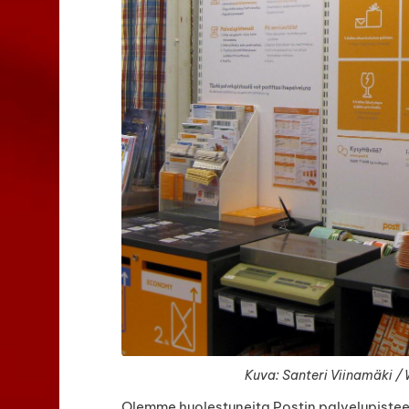
Kuva: Santeri Viinamäki 
Olemme huolestuneita Postin palvelupiste