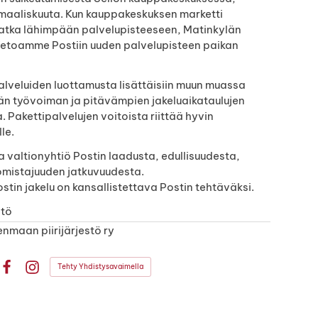
maaliskuuta. Kun kauppakeskuksen marketti
matka lähimpään palvelupisteeseen, Matinkylän
 Vetoamme Postiin uuden palvelupisteen paikan
palveluiden luottamusta lisättäisiin muun muassa
än työvoiman ja pitävämpien jakeluaikataulujen
 Pakettipalvelujen voitoista riittää hyvin
lle.
a valtionyhtiö Postin laadusta, edullisuudesta,
omistajuuden jatkuvuudesta.
stin jakelu on kansallistettava Postin tehtäväksi.
stö
nmaan piirijärjestö ry
Tehty Yhdistysavaimella
Facebook
Instagram