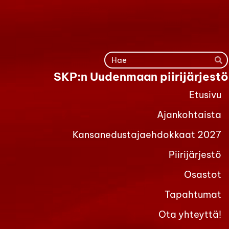
Siirry
sivun
sisältöön
Ha
SKP:n Uudenmaan piirijärjestö
Etusivu
Ajankohtaista
Kansanedustajaehdokkaat 2027
Piirijärjestö
Osastot
Tapahtumat
Ota yhteyttä!