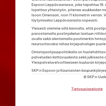
Espoon Leppävaarassa, joka tapahtuu 18. 
lopettaa yhteistyön, pitenee asukkaiden 
Isoon Omenaan, noin 11 kilometrin verran.
löytymiseksi Leppävaarasta nopeasti.
Yleisesti olemme sillä kannalla, että posti
panostamalla postinjakelun laatuun riittäv
avulla sekä alentamalla postimerkin hintoja.
resursoitavaksi rahaa kirjepalvelujen puole
Omistajaohjauspolitiikalla on huolehdittav
palveluiden kattavuudesta sekä julkisesta 
Yleispalveluvelvoitteeseen kuuluvan kirjepo
SKP:n Espoon ja Kauniaisten kaupunkijärje
©
SKP:n Uude
Tietosuojaseloste