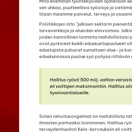
Mitä enemmän työntekijöiden ajatellaan ke
sen uhkaa, puutteellisia työoloja ja sietämä
tilaan maamme palvelut, terveys ja osaami
Poliitikkojen into ”julkisen sektorin piene
turvaverkkoja ja alueiden elinvoimaa. Julkin
joiden kunnollinen toiminta mahdollistaisi
ovat pyrkineet kaikki eduskuntapuolueet o
edustajista puhuvat sumuttaen alue- ja kun
eduskunnassa puolue syö pohjaa riittävän 
Hallitus ryösti 500 milj. valtion varoi
eli voittojen maksimointiin. Hallitus 
hyvinvointialueille.
Soten rahoitusongelmat on mahdollista ratka
ihmisten parhaaksi toimiminen. Hallitus ryös
terveydenhuollon Kela-korvauksiin eli voitto