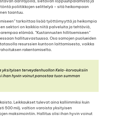
stävän äärirajoilla, sietävän loppuunpalamista ja
töntä poliitikkojen selittelyä – sitä heikompaan
nen taantuu.
ntämiseen” tarkoittaa lisää työttömyyttä ja heikompia
en sektori on kaikkia niitä palveluita ja tehtäviä,
 parempaa elämää. ”Kustannusten hillitsemiseen”
llessaan hallitusvastuussa. Osa samojen puolueiden
tatasolla resurssien kuntoon laittamisesta, vaikka
rahoituksen rakentamiselta.
sta yksityisen terveydenhuollon Kela-korvauksiin
olisi ihan hyvin voinut panostaa tuon summan
ista. Leikkaukset tulevat aina kalliimmiksi kuin
ti 500 milj. valtion varoista yksityisen
jen maksimointiin. Hallitus olisi ihan hyvin voinut