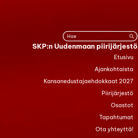
Siirry
sivun
sisältöön
Ha
SKP:n Uudenmaan piirijärjestö
Etusivu
Ajankohtaista
Kansanedustajaehdokkaat 2027
Piirijärjestö
Osastot
Tapahtumat
Ota yhteyttä!