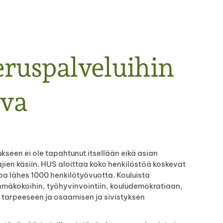
ruspalveluihin
ava
kseen ei ole tapahtunut itsellään eikä asian
jien käsiin. HUS aloittaa koko henkilöstöä koskevat
pa lähes 1000 henkilötyövuotta. Kouluista
hmäkokoihin, työhyvinvointiin, kouludemokratiaan,
n tarpeeseen ja osaamisen ja sivistyksen