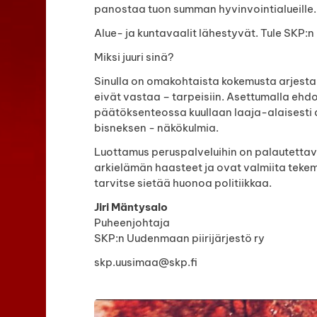
panostaa tuon summan hyvinvointialueille.
Alue- ja kuntavaalit lähestyvät. Tule SKP:n
Miksi juuri sinä?
Sinulla on omakohtaista kokemusta arjesta j
eivät vastaa – tarpeisiin. Asettumalla ehdo
päätöksenteossa kuullaan laaja-alaisesti 
bisneksen - näkökulmia.
Luottamus peruspalveluihin on palautettava
arkielämän haasteet ja ovat valmiita tekem
tarvitse sietää huonoa politiikkaa.
Jiri Mäntysalo
Puheenjohtaja
SKP:n Uudenmaan piirijärjestö ry
skp.uusimaa@skp.fi