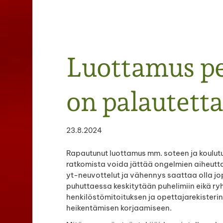
Haku
Luottamus pe
e
on palautett
23.8.2024
Rapautunut luottamus mm. soteen ja koulutu
ratkomista voida jättää ongelmien aiheutta
yt-neuvottelut ja vähennys saattaa olla jo
puhuttaessa keskitytään puhelimiin eikä ry
henkilöstömitoituksen ja opettajarekisteri
heikentämisen korjaamiseen.