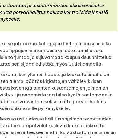
ä nostamaan jo disinformaation ehkäisemiseksi
utta porvarihallitus haluaa kontrolloida ihmisiä
imykselle.
oska se johtaa matkalippujen hintojen nousuun eikä
avaa lippujen hinnannousu on autottomille sekä
isin torjuntaa ja sujuvampaa kaupunkisuunnittelua
isuutta sen sijaan edistää, myös Uudellamaalla.
 aikana, kun yleinen haaste ja keskustelunaihe on
ksen aiempi päätös kirjastojen vähälevikkisen
ksesta kaventaa pienten kustantamojen ja monien
Sivistys- ja osaamistasoa tulee kyetä nostamaan jo
utaidon vahvistamiseksi, mutta porvarihallitus
ksen uhkana sille pyrkimykselle.
lkeässä ristiriidassa hallitusohjelman tavoitteiden
ä. Liikuntapalvelut kuuluvat kaikille, eikä sitä
oudellisten intressien ehdoilla. Vastustamme urheilun