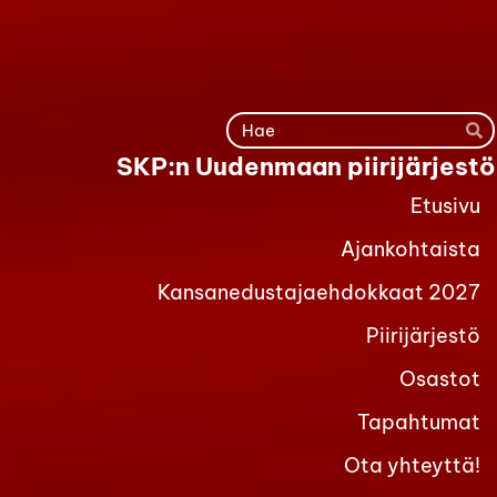
Siirry
sivun
sisältöön
Ha
SKP:n Uudenmaan piirijärjestö
Etusivu
Ajankohtaista
Kansanedustajaehdokkaat 2027
Piirijärjestö
Osastot
Tapahtumat
Ota yhteyttä!