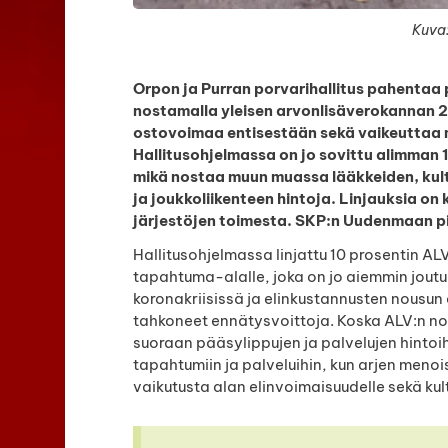
Kuva:
Orpon ja Purran porvarihallitus pahentaa p
nostamalla yleisen arvonlisäverokannan 2
ostovoimaa entisestään sekä vaikeuttaa m
Hallitusohjelmassa on jo sovittu alimman 
mikä nostaa muun muassa lääkkeiden, kultt
ja joukkoliikenteen hintoja. Linjauksia on 
järjestöjen toimesta. SKP:n Uudenmaan piir
Hallitusohjelmassa linjattu 10 prosentin ALV
tapahtuma-alalle, joka on jo aiemmin joutu
koronakriisissä ja elinkustannusten nousun
tahkoneet ennätysvoittoja. Koska ALV:n nos
suoraan pääsylippujen ja palvelujen hintoi
tapahtumiin ja palveluihin, kun arjen meno
vaikutusta alan elinvoimaisuudelle sekä kul