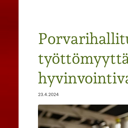
Haku
Porvarihallit
e
työttömyyttä
hyvinvointiva
23.4.2024