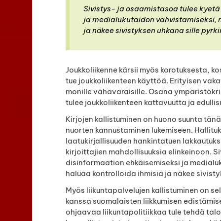
Sivistys- ja osaamistasoa tulee kyet
ja medialukutaidon vahvistamiseksi, m
ja näkee sivistyksen uhkana sille pyrk
Joukkoliikenne kärsii myös korotuksesta, k
tue joukkoliikenteen käyttöä. Erityisen vak
monille vähävaraisille. Osana ympäristökri
tulee joukkoliikenteen kattavuutta ja edull
Kirjojen kallistuminen on huono suunta tänä
nuorten kannustaminen lukemiseen. Hallitu
laatukirjallisuuden hankintatuen lakkautu
kirjoittajien mahdollisuuksia elinkeinoon. 
disinformaation ehkäisemiseksi ja medialuk
haluaa kontrolloida ihmisiä ja näkee sivisty
Myös liikuntapalvelujen kallistuminen on se
kanssa suomalaisten liikkumisen edistämisest
ohjaavaa liikuntapolitiikkaa tule tehdä tal