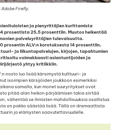
 Adobe Firefly.
ienituloisten ja pienyrittäjien kurittamista
4 prosentista 25,5 prosenttiin. Muutos heikentää
onien palveluyrittäjien tulevaisuutta.
10 prosentin ALV:n korotuksesta 14 prosenttiin,
uuri- ja liikuntapalvelujen, kirjojen, tapahtumien
kritisoitu voimakkaasti asiantuntijoiden ja
ijärjestö yhtyy kritiikkiin.
:n nosto luo lisää kärsimystä kulttuuri- ja
nut isoimpien kärsijöiden joukkoon esimerkiksi
 aikana samalla, kun monet suuryritykset ovat
to pitää alan heikon pärjäämisen takia siirtää
hin, vähentää se ihmisten mahdollisuuksia osallistua
ista on pakko säästää lisää. Tällä on dramaattista
ttuurin ja elämysten saavutettavuudelle.