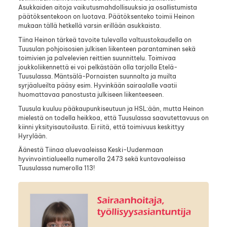
Asukkaiden aitoja vaikutusmahdollisuuksia ja osallistumista
päätöksentekoon on luotava. Päätöksenteko toimii Heinon
mukaan tällä hetkellä varsin erillään asukkaista.
Tiina Heinon tärkeä tavoite tulevalla valtuustokaudella on
Tuusulan pohjoisosien julkisen liikenteen parantaminen sekä
toimivien ja palvelevien reittien suunnittelu. Toimivaa
joukkoliikennettä ei voi pelkästään olla tarjolla Etelä-
Tuusulassa. Mäntsälä-Pornaisten suunnalta ja muilta
syrjäalueilta pääsy esim. Hyvinkään sairaalalle vaatii
huomattavaa panostusta julkiseen liikenteeseen.
Tuusula kuuluu pääkaupunkiseutuun ja HSL:ään, mutta Heinon
mielestä on todella heikkoa, että Tuusulassa saavutettavuus on
kiinni yksityisautoilusta. Ei riitä, että toimivuus keskittyy
Hyrylään.
Äänestä Tiinaa aluevaaleissa Keski-Uudenmaan
hyvinvointialueella numerolla 2473 sekä kuntavaaleissa
Tuusulassa numerolla 113!