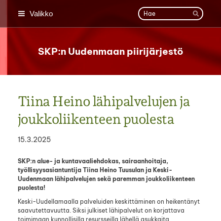
Siirry
Haku
Valikko
sivun
Hae
sisältöön
SKP:n Uudenmaan piirijärjestö
Tiina Heino lähipalvelujen ja
joukkoliikenteen puolesta
15.3.2025
SKP:n alue- ja kuntavaaliehdokas, sairaanhoitaja,
työllisyysasiantuntija Tiina Heino Tuusulan ja Keski-
Uudenmaan lähipalvelujen sekä paremman joukkoliikenteen
puolesta!
Keski-Uudellamaalla palveluiden keskittäminen on heikentänyt
saavutettavuutta. Siksi julkiset lähipalvelut on korjattava
toimimaan kunnollisilla resursseilla lähellä asukkaita.