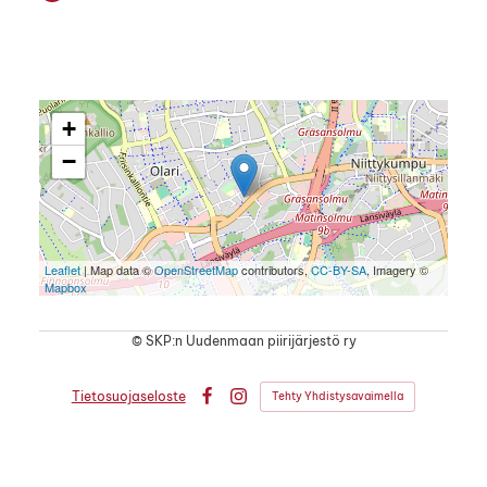
+
−
Leaflet
| Map data ©
OpenStreetMap
contributors,
CC-BY-SA
, Imagery ©
Mapbox
©
SKP:n Uudenmaan piirijärjestö ry
Tietosuojaseloste
Tehty Yhdistysavaimella
Facebook
Instagram