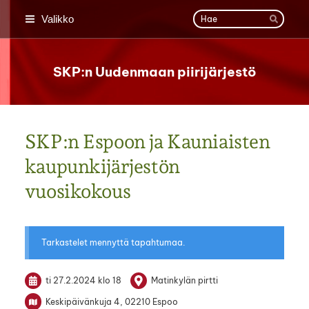
Siirry
Haku
Valikko
sivun
Hae
sisältöön
SKP:n Uudenmaan piirijärjestö
SKP:n Espoon ja Kauniaisten
kaupunkijärjestön
vuosikokous
Tarkastelet mennyttä tapahtumaa.
ti 27.2.2024
klo 18
Matinkylän pirtti
Keskipäivänkuja 4, 02210 Espoo