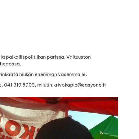
a paikallispolitiikan parissa. Valtuuston
tiedossa.
vinkäätä hiukan enemmän vasemmalle.
ic, 041 319 8903, milutin.krivokapic@easyone.fi