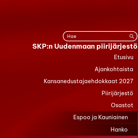
Siirry
sivun
sisältöön
Ha
SKP:n Uudenmaan piirijärjestö
Etusivu
Ajankohtaista
Kansanedustajaehdokkaat 2027
Piirijärjestö
Osastot
Espoo ja Kauniainen
Hanko