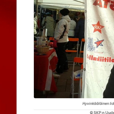
Hyvinkääläinen Iid
©
SKP:n Uude