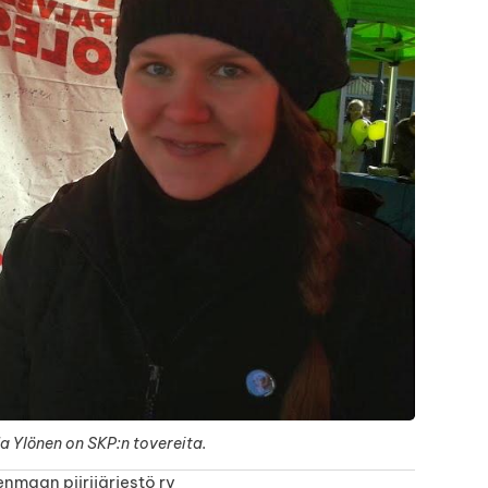
a Ylönen on SKP:n tovereita.
nmaan piirijärjestö ry