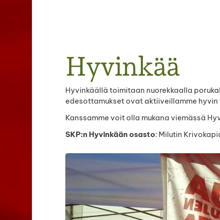
Haku
Hyvinkää
e
Hyvinkäällä toimitaan nuorekkaalla porukall
edesottamukset ovat aktiiveillamme hyvin 
Kanssamme voit olla mukana viemässä Hy
SKP:n Hyvinkään osasto
: Milutin Krivokap