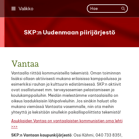
Siirry
Haku
Valikko
sivun
Hae
sisältöön
SKP:n Uudenmaan piirijärjestö
Vantaa
Vantaalla riittää kommunisteilla tekemistä. Oman toiminnan
lisäksi ollaan aktiivisesti mukana erilaisissa kamppailuissa ja
esimerkiksi rauhan ja kulttuurin edistämisessä. SKP:n aktiivit
ovat osallistuneet mm. terveysasemien pelastamiseen ja
koulukamppailuihin. Meidän mielestämme vantaalaisilla on
oikeus laadukkaisiin lähipalveluihin. Jos sinäkin haluat olla
mukana viemässä Vantaata vasemmalle, niin ota meihin
yhteyttä ja keksitään sinullekin paikallispoliittista tekemistä!
Asukkaiden Vantaa on vantaalaisten kommunistien oma lehti
>>>
SKP:n Vantaan kaupunkijärjestö
: Ossi Kähmi, 040 733 8351,